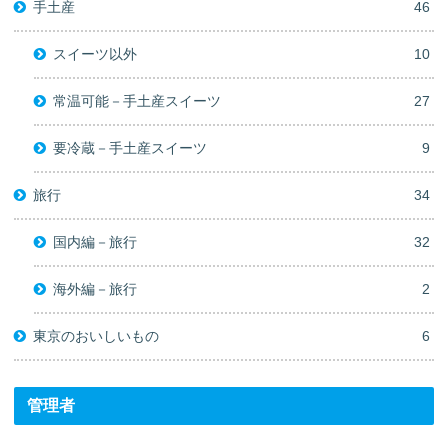
手土産
46
スイーツ以外
10
常温可能－手土産スイーツ
27
要冷蔵－手土産スイーツ
9
旅行
34
国内編－旅行
32
海外編－旅行
2
東京のおいしいもの
6
管理者