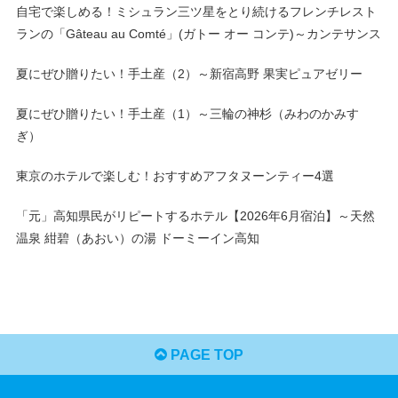
自宅で楽しめる！ミシュラン三ツ星をとり続けるフレンチレスト
ランの「Gâteau au Comté」(ガトー オー コンテ)～カンテサンス
夏にぜひ贈りたい！手土産（2）～新宿高野 果実ピュアゼリー
夏にぜひ贈りたい！手土産（1）～三輪の神杉（みわのかみす
ぎ）
東京のホテルで楽しむ！おすすめアフタヌーンティー4選
「元」高知県民がリピートするホテル【2026年6月宿泊】～天然
温泉 紺碧（あおい）の湯 ドーミーイン高知
PAGE TOP