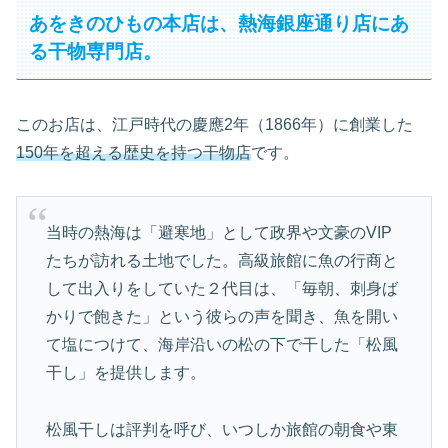
あをきのひもの本店は、熱海銀座通り店にあ
る干物専門店。
このお店は、江戸時代の慶應2年（1866年）に創業した
150年を超える歴史を持つ干物店
です。
当時の熱海は「避寒地」として政界や文豪のVIP
たちが訪れる土地でした。高級旅館に魚の行商と
して出入りをしていた２代目は、「毎朝、刺身ば
かりで飽きた」という彼らの声を聞き、魚を開い
て塩につけて、海岸沿いの松の下で干した「松風
干し」を提供します。
松風干しは評判を呼び、いつしか旅館の朝食や東