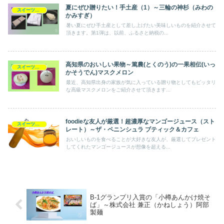
夏にぜひ贈りたい！手土産（1）～三輪の神杉（みわの
スイーツ以外
かみすぎ）
暑い夏にぜひ手土産として差し上げたい美味しいものを紹介させて
頂きます。第1弾は、以前、ふるさと納税の...
高知県のおいしい果物～篤農(とくのう)の一果相伝(いっ
スイーツ以外
かそうでん)マスクメロン
最近、高知県出身の家族が気に入っている贈り物としてもピッタリ
な高級マスクメロンをご紹介させて頂きます...
foodieな友人が厳選！超濃厚なマンゴージュース（スト
スイーツ以外
レート）～ザ・ペニンシュラ ブティック＆カフェ
おいしいものを食べることが大好きな友人が、厳選してプレゼント
してくれたマンゴージュースが想像を超える...
B-1グランプリ入賞の「小樽あんかけ焼そ
ば」～株式会社 兼正（かねしょう）阿部
製麺