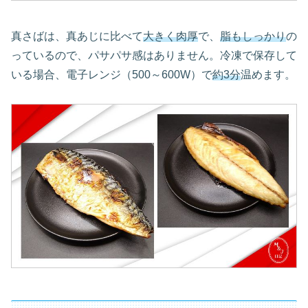
真さばは、真あじに比べて
大きく肉厚
で、
脂もしっかり
の
っているので、パサパサ感はありません。冷凍で保存して
いる場合、電子レンジ（500～600W）で
約3分
温めます。