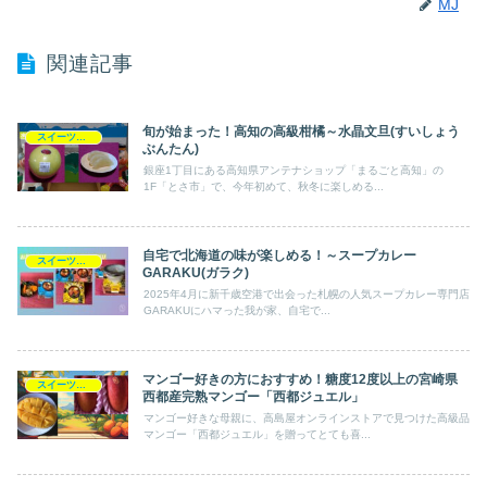
MJ
関連記事
旬が始まった！高知の高級柑橘～水晶文旦(すいしょう
スイーツ以外
ぶんたん)
銀座1丁目にある高知県アンテナショップ「まるごと高知」の
1F「とさ市」で、今年初めて、秋冬に楽しめる...
自宅で北海道の味が楽しめる！～スープカレー
スイーツ以外
GARAKU(ガラク)
2025年4月に新千歳空港で出会った札幌の人気スープカレー専門店
GARAKUにハマった我が家、自宅で...
マンゴー好きの方におすすめ！糖度12度以上の宮崎県
スイーツ以外
西都産完熟マンゴー「西都ジュエル」
マンゴー好きな母親に、高島屋オンラインストアで見つけた高級品
マンゴー「西都ジュエル」を贈ってとても喜...