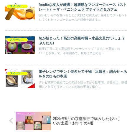
foodieな友人が厳選！超濃厚なマンゴージュース（スト
スイーツ以外
レート）～ザ・ペニンシュラ ブティック＆カフェ
おいしいものを食べることが大好きな友人が、厳選してプレゼント
してくれたマンゴージュースが想像を超える...
旬が始まった！高知の高級柑橘～水晶文旦(すいしょう
スイーツ以外
ぶんたん)
銀座1丁目にある高知県アンテナショップ「まるごと高知」の
1F「とさ市」で、今年初めて、秋冬に楽しめる...
電子レンジでチン！焼きたて干物「浜焼き」詰合せ～あ
スイーツ以外
をきのひもの本店
テレビ東京の番組でこの商品を知ってから数年間、自分用に、贈答
用にと何度も注文している熱海の干物を紹介...
2025年6月の京都旅行で購入したおいし
いお土産！おすすめ4選