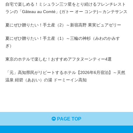
自宅で楽しめる！ミシュラン三ツ星をとり続けるフレンチレスト
ランの「Gâteau au Comté」(ガトー オー コンテ)～カンテサンス
夏にぜひ贈りたい！手土産（2）～新宿高野 果実ピュアゼリー
夏にぜひ贈りたい！手土産（1）～三輪の神杉（みわのかみす
ぎ）
東京のホテルで楽しむ！おすすめアフタヌーンティー4選
「元」高知県民がリピートするホテル【2026年6月宿泊】～天然
温泉 紺碧（あおい）の湯 ドーミーイン高知
PAGE TOP