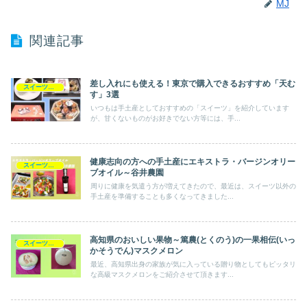
MJ
関連記事
差し入れにも使える！東京で購入できるおすすめ「天む
スイーツ以外
す」3選
いつもは手土産としておすすめの「スイーツ」を紹介しています
が、甘くないものがお好きでない方等には、手...
健康志向の方への手土産にエキストラ・バージンオリー
スイーツ以外
ブオイル～谷井農園
周りに健康を気遣う方が増えてきたので、最近は、スイーツ以外の
手土産を準備することも多くなってきました...
高知県のおいしい果物～篤農(とくのう)の一果相伝(いっ
スイーツ以外
かそうでん)マスクメロン
最近、高知県出身の家族が気に入っている贈り物としてもピッタリ
な高級マスクメロンをご紹介させて頂きます...