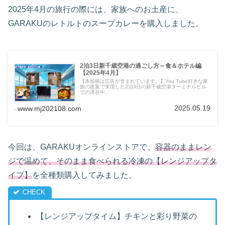
2025年4月の旅行の際には、家族へのお土産に、
GARAKUのレトルトのスープカレーを購入しました。
2泊3日新千歳空港の過ごし方～食＆ホテル編
【2025年4月】
【本投稿は広告が含まれています。】You Tube好きな家
族の提案で実現した2泊3日の新千歳空港ターミナルビル
での滞在中...
2025.05.19
www.mj202108.com
今回は、GARAKUオンラインストアで、
容器のままレン
ジで温めて、そのまま食べられる冷凍
の
【レンジアップタ
イプ】
を全種類購入してみました。
【レンジアップタイム】チキンと彩り野菜の