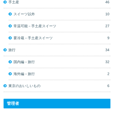
手土産
46
スイーツ以外
10
常温可能－手土産スイーツ
27
要冷蔵－手土産スイーツ
9
旅行
34
国内編－旅行
32
海外編－旅行
2
東京のおいしいもの
6
管理者