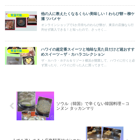
他の人に教えたくなるくらい美味しい！わらび餅～柳ケ
常温可能－手土産スイーツ
瀬 ツバメヤ
オンラインショップで1か月待ちのわらび餅が、東京の店舗なら行
列せず購入できる！と知ったので、さっそく...
ハワイの超定番スイーツと地味な見た目だけど超おすす
常温可能－手土産スイーツ
めスイーツ～ザ・カハラコレクション
ザ・カハラ・ホテル＆リゾート横浜が開業して、ハワイに行くと必
ず買ったり、ハワイに行った人に買ってきて...
ソウル（韓国）で辛くない韓国料理～コ
ンヌン タッカンマリ