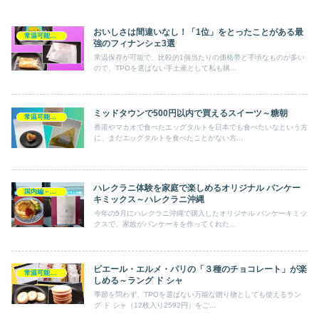
おいしさは間違いなし！「1位」をとったことがある最
常温可能－手土産スイーツ
強のフィナンシェ3選
常温保存が可能で、比較的1個当たりの価格帯と手頃なものが多い
ので、TPOを選ばない手土産として私も購...
ミッドタウンで500円以内で買えるスイーツ～糖朝
常温可能－手土産スイーツ
香港やマカオで食べたエッグタルトを日本でも食べたいなという方
に、まだエッグタルトを食べたことがない方...
ハレクラニ体験を家庭で楽しめるオリジナル パンケー
国内編－旅行
キミックス～ハレクラニ沖縄
今年の5月にハレクラニ沖縄で購入したオリジナル パンケーキミッ
クスで、家族がパンケーキを作ってくれた...
ピエール・エルメ・パリの「３種のチョコレート」が楽
常温可能－手土産スイーツ
しめる～ラング ド シャ
季節を問わず、TPOを選ばない万能な贈り物としても使えるラン
グ ド シャ（12枚入り2592円）をご...