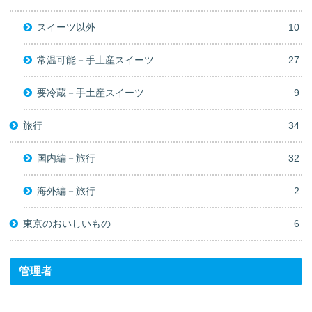
スイーツ以外
10
常温可能－手土産スイーツ
27
要冷蔵－手土産スイーツ
9
旅行
34
国内編－旅行
32
海外編－旅行
2
東京のおいしいもの
6
管理者