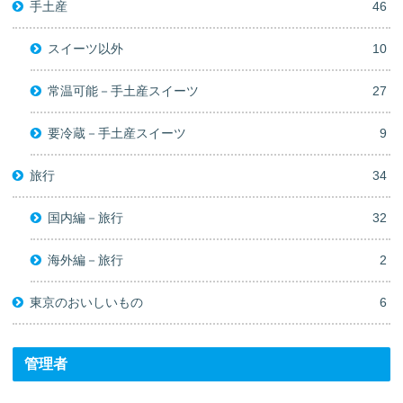
手土産
46
スイーツ以外
10
常温可能－手土産スイーツ
27
要冷蔵－手土産スイーツ
9
旅行
34
国内編－旅行
32
海外編－旅行
2
東京のおいしいもの
6
管理者