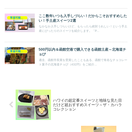
ここ数年いつも入手しづらい！だからこそおすすめした
常温可能－手土産スイーツ
い！手土産スイーツ2選
なかなか入手しづらいけど、もらったら絶対うれしい！という手土
産にぴったりのスイーツを紹介します。「P...
500円以内＆函館空港で購入できる函館土産～北海道チ
常温可能－手土産スイーツ
ョび
過去、函館市長賞を受賞したこともある、函館で有名なチョコレー
ト菓子の北海道チョび（432円）をご紹介...
ハワイの超定番スイーツと地味な見た目
だけど超おすすめスイーツ～ザ・カハラ
コレクション