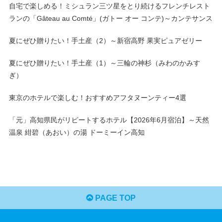
自宅で楽しめる！ミシュラン三ツ星をとり続けるフレンチレスト
ランの「Gâteau au Comté」(ガトー オー コンテ)～カンテサンス
夏にぜひ贈りたい！手土産（2）～新宿高野 果実ピュアゼリー
夏にぜひ贈りたい！手土産（1）～三輪の神杉（みわのかみす
ぎ）
東京のホテルで楽しむ！おすすめアフタヌーンティー4選
「元」高知県民がリピートするホテル【2026年6月宿泊】～天然
温泉 紺碧（あおい）の湯 ドーミーイン高知
PAGE TOP