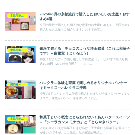
2025年6月の京都旅行で購入したおいしいお土産！おす
常温可能－手土産スイーツ
すめ4選
今回の旅行で購入した個人的な定番のお土産に加えて、今回初めて
購入したお土産もご紹介します。おすすめ①...
銀座で買える！チョコのような埼玉銘菓（これは和菓子
常温可能－手土産スイーツ
です）～白鷺宝（はくろほう）
和菓子好きな方への贈り物として白鷺宝（サービス箱10個入り税
込1026円（2023年9月現在））をご...
ハレクラニ体験を家庭で楽しめるオリジナル パンケー
国内編－旅行
キミックス～ハレクラニ沖縄
今年の5月にハレクラニ沖縄で購入したオリジナル パンケーキミッ
クスで、家族がパンケーキを作ってくれた...
和菓子という概念にとらわれない！あんバタースイーツ
常温可能－手土産スイーツ
～「シーラカンス モナカ」と「とらやきバター」
どちらかといえば洋菓子好きな私は、手土産にも洋菓子を選ぶこと
が多いのですが、ここ最近、私の家族が教え...