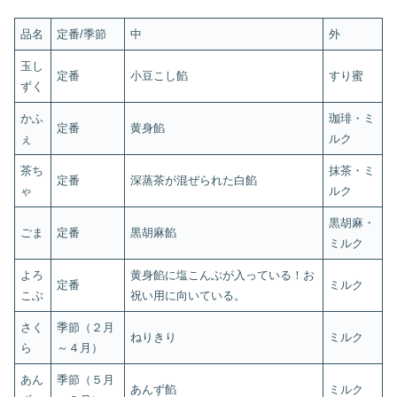
品名
定番/季節
中
外
玉し
定番
小豆こし餡
すり蜜
ずく
かふ
珈琲・ミ
定番
黄身餡
ぇ
ルク
茶ち
抹茶・ミ
定番
深蒸茶が混ぜられた白餡
ゃ
ルク
黒胡麻・
ごま
定番
黒胡麻餡
ミルク
よろ
黄身餡に塩こんぶが入っている！お
定番
ミルク
こぶ
祝い用に向いている。
さく
季節（２月
ねりきり
ミルク
ら
～４月）
あん
季節（５月
あんず餡
ミルク