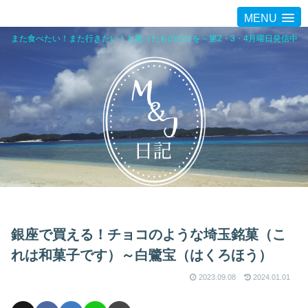
MENU
また食べたい！また行きたい！と思ったものだけを～第2・3・4月曜日発信中
銀座で買える！チョコのような埼玉銘菓（こ
れは和菓子です）～白鷺宝（はくろほう）
2023.09.08
2024.01.01