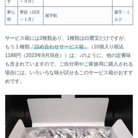
ず
～９月）
夢ら
季節（10月
紫芋・ミ
紫芋餡
咲
～１月）
ルク
サービス箱には2種類あり、1種類は白鷺宝だけですが、
もう１種類
「詰め合わせサービス箱」
（10個入り税込
1188円（2023年9月現在））は、↓のように、他の定番味
も含まれていますので、ご自分用やご家族用に購入される
場合には、いろいろな味が試せるこのサービス箱がおすす
めです。