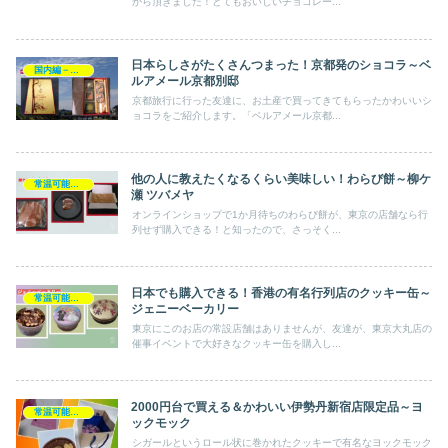
から頂きました！とてもおいしいチョコレー...
日本らしさがたくさんつまった！京都発のショコラ～ベ
国内編－旅行
ルアメール京都別邸
京都旅行に行った友達に、お土産で買ってきてもらったかわいいシ
ョコラをご紹介します。「ベルアメール京都...
他の人に教えたくなるくらい美味しい！わらび餅～柳ケ
常温可能－手土産スイーツ
瀬 ツバメヤ
オンラインショップで1か月待ちのわらび餅が、東京の店舗なら行
列せず購入できる！と知ったので、さっそく...
日本でも購入できる！香港の有名行列店のクッキー缶～
常温可能－手土産スイーツ
ジェニーベーカリー
東京にこのお店の常設店舗はありませんが、友達が、東京大丸店の
催事イベントで大好きなクッキー缶を購入し...
2000円台で買える＆かわいい伊勢丹新宿店限定品～ヨ
常温可能－手土産スイーツ
ックモック
シガールというロール状に巻かれたクッキーで有名なヨックモック