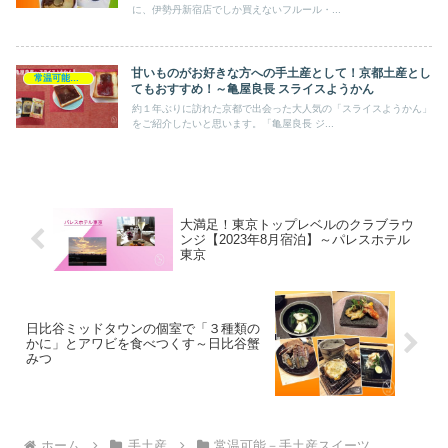
に、伊勢丹新宿店でしか買えないフルール・...
甘いものがお好きな方への手土産として！京都土産とし
常温可能－手土産スイーツ
てもおすすめ！～亀屋良長 スライスようかん
約１年ぶりに訪れた京都で出会った大人気の「スライスようかん」
をご紹介したいと思います。「亀屋良長 ジ...
大満足！東京トップレベルのクラブラウ
ンジ【2023年8月宿泊】～パレスホテル
東京
日比谷ミッドタウンの個室で「３種類の
かに」とアワビを食べつくす～日比谷蟹
みつ
ホーム
手土産
常温可能－手土産スイーツ