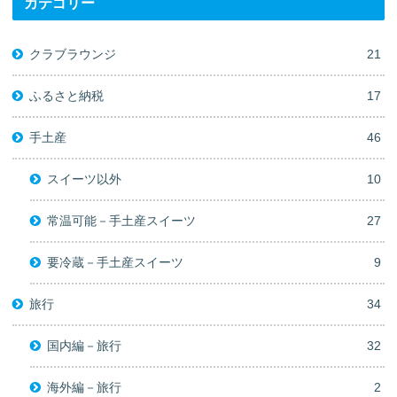
カテゴリー
クラブラウンジ
21
ふるさと納税
17
手土産
46
スイーツ以外
10
常温可能－手土産スイーツ
27
要冷蔵－手土産スイーツ
9
旅行
34
国内編－旅行
32
海外編－旅行
2