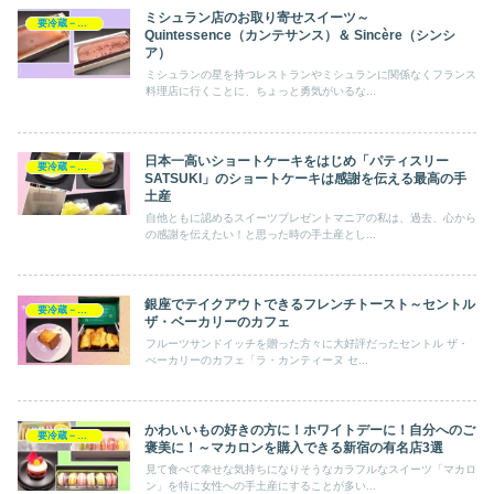
ミシュラン店のお取り寄せスイーツ～
要冷蔵－手土産スイーツ
Quintessence（カンテサンス）＆ Sincère（シンシ
ア）
ミシュランの星を持つレストランやミシュランに関係なくフランス
料理店に行くことに、ちょっと勇気がいるな...
日本一高いショートケーキをはじめ「パティスリー
要冷蔵－手土産スイーツ
SATSUKI」のショートケーキは感謝を伝える最高の手
土産
自他ともに認めるスイーツプレゼントマニアの私は、過去、心から
の感謝を伝えたい！と思った時の手土産とし...
銀座でテイクアウトできるフレンチトースト～セントル
要冷蔵－手土産スイーツ
ザ・ベーカリーのカフェ
フルーツサンドイッチを贈った方々に大好評だったセントル ザ・
べーカリーのカフェ「ラ・カンティーヌ セ...
かわいいもの好きの方に！ホワイトデーに！自分へのご
要冷蔵－手土産スイーツ
褒美に！～マカロンを購入できる新宿の有名店3選
見て食べて幸せな気持ちになりそうなカラフルなスイーツ「マカロ
ン」を特に女性への手土産にすることが多い...