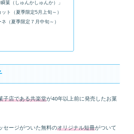
香瞬菓（しゅんかしゅんか）」
カット（夏季限定5月上旬～）
ーネ（夏季限定７月中旬～）
子
菓子店である共楽堂
が40年以上前に発売したお菓
ッセージがついた無料の
オリジナル短冊
がついて