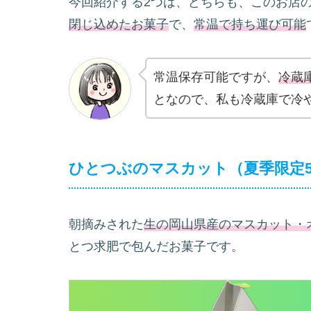
今回紹介する2つは、どちらも、このお店
閉じ込めたお菓子
で、
常温で持ち運び可能
常温保存可能ですが、
冷蔵
となので、私も冷蔵庫で冷
ひとつぶのマスカット（夏季限定
朝摘みされた
生の岡
山県産のマスカット・
とつ求肥で包んだお菓子です。